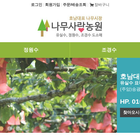
로그인
|
회원가입
|
주문/배송조회
|
장바구니
정원수
조경수
호남대
유실수 묘목
(주암)송
HP. 0
찾아오시