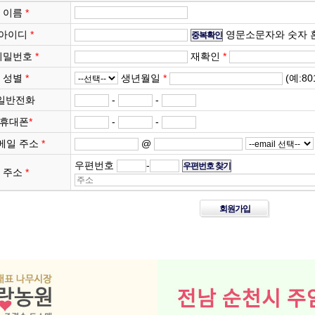
이름
*
아이디
*
영문소문자와 숫자 혼
비밀번호
*
재확인
*
성별
*
생년월일
*
(예:8
일반전화
-
-
휴대폰
*
-
-
메일 주소
*
@
우편번호
-
주소
*