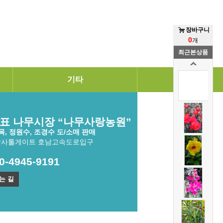
장바구니
0
개
최근본상품
기타
표 나무시장 “나무사랑농원”
, 정원수, 조경수 도/소매 판매
광사톨게이트 호남고속도로입구
10-4945-9191
는 길