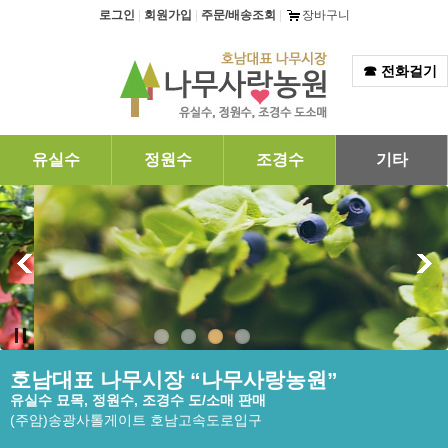
탑메뉴 바로가기
본문 바로가기
로그인
|
회원가입
|
주문/배송조회
|
장바구니
☎ 전화걸기
유실수
정원수
조경수
기타
호남대표 나무시장 “나무사랑농원”
유실수 묘목, 정원수, 조경수 도/소매 판매
(주암)송광사톨게이트 호남고속도로입구