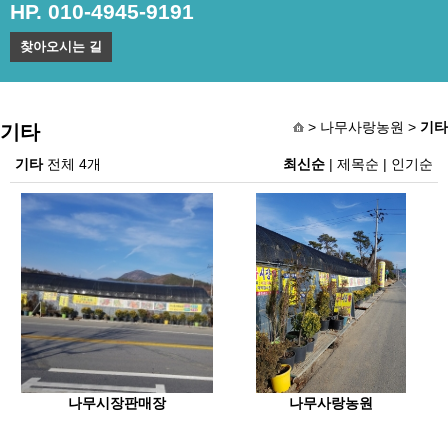
HP. 010-4945-9191
찾아오시는 길
> 나무사랑농원 >
기타
기타
기타
전체 4개
최신순
|
제목순
|
인기순
나무시장판매장
나무사랑농원