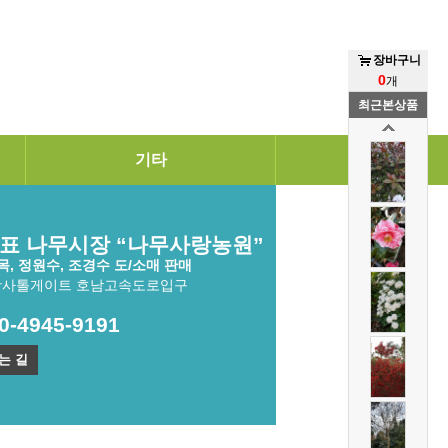
장바구니
0
개
최근본상품
기타
표 나무시장 “나무사랑농원”
, 정원수, 조경수 도/소매 판매
광사톨게이트 호남고속도로입구
10-4945-9191
는 길