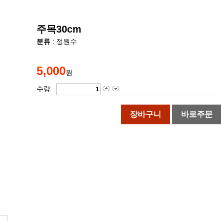
주목30cm
분류
: 정원수
5,000
원
수량 :
장바구니
바로주문