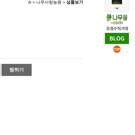
> 나무사랑농원 >
상품보기
찜하기