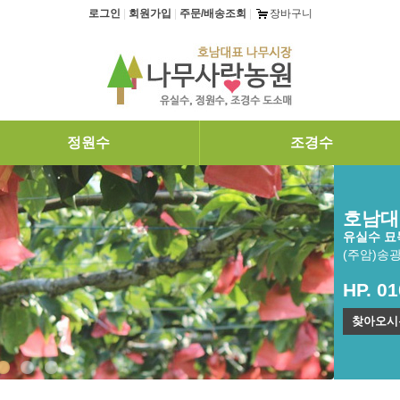
로그인
|
회원가입
|
주문/배송조회
|
장바구니
정원수
조경수
호남대
유실수 묘목
(주암)송
HP. 0
찾아오시