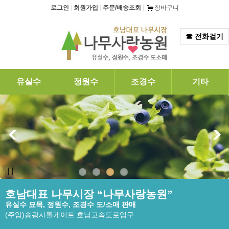
탑메뉴 바로가기
본문 바로가기
로그인
|
회원가입
|
주문/배송조회
|
장바구니
☎ 전화걸기
유실수
정원수
조경수
기타
호남대표 나무시장 “나무사랑농원”
유실수 묘목, 정원수, 조경수 도/소매 판매
(주암)송광사톨게이트 호남고속도로입구