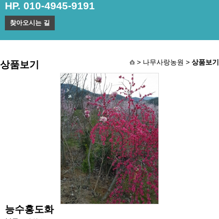
HP. 010-4945-9191
찾아오시는 길
> 나무사랑농원 >
상품보기
상품보기
능수홍도화