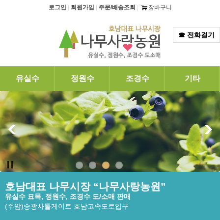
탑메뉴 바로가기
본문 바로가기
로그인
|
회원가입
|
주문/배송조회
|
장바구니
☎ 전화걸기
유실수
정원수
조경수
기타
호남대표 나무시장 “나무사랑농원”
유실수 묘목, 정원수, 조경수 도/소매 판매
(주암)송광사톨게이트 호남고속도로입구