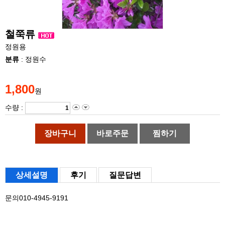
철쭉류
정원용
분류
: 정원수
1,800
원
수량 :
장바구니
바로주문
찜하기
상세설명
후기
질문답변
문의010-4945-9191