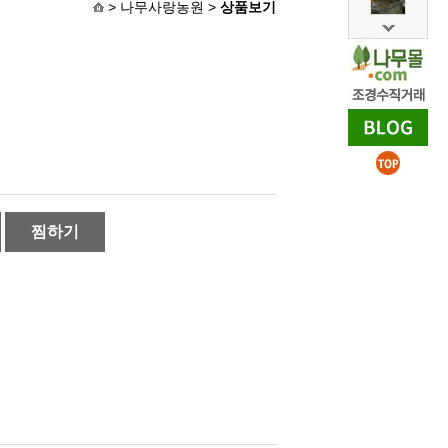
> 나무사랑농원 >
상품보기
찜하기