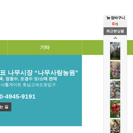
장바구니
0
개
최근본상품
기타
표 나무시장 “나무사랑농원”
, 정원수, 조경수 도/소매 판매
광사톨게이트 호남고속도로입구
10-4945-9191
는 길