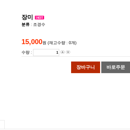
장미
분류
: 조경수
15,000
원 (재고수량 : 0개)
수량 :
장바구니
바로주문