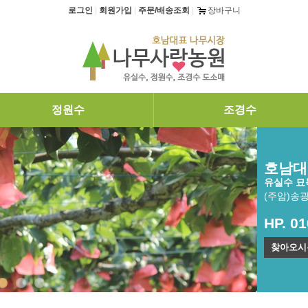
로그인
|
회원가입
|
주문/배송조회
|
장바구니
정원수
조경수
호남대
유실수 묘목
(주암)송
HP. 0
찾아오시