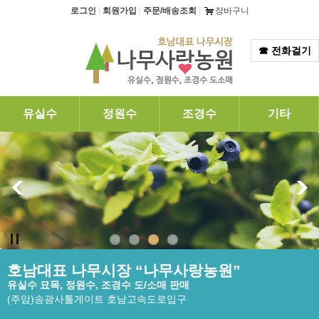
탑메뉴 바로가기
본문 바로가기
로그인
|
회원가입
|
주문/배송조회
|
장바구니
☎ 전화걸기
유실수
정원수
조경수
기타
호남대표 나무시장 “나무사랑농원”
유실수 묘목, 정원수, 조경수 도/소매 판매
(주암)송광사톨게이트 호남고속도로입구