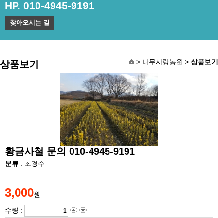
HP. 010-4945-9191
찾아오시는 길
> 나무사랑농원 >
상품보기
상품보기
황금사철 문의 010-4945-9191
분류
: 조경수
3,000
원
수량 :